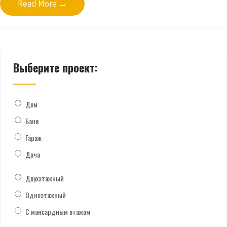
Read More →
Выберите проект:
Дом
Баня
Гараж
Дача
Двухэтажный
Одноэтажный
С мансардным этажом