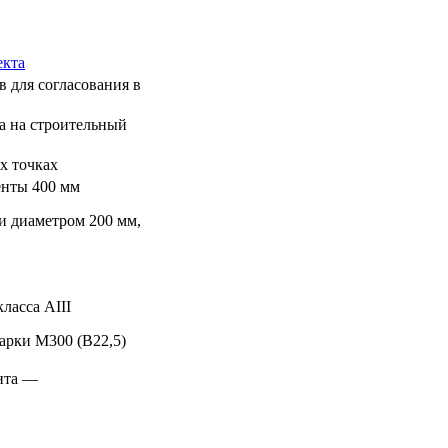
екта
 для согласования в
а на строительный
х точках
енты 400 мм
и диаметром 200 мм,
ласса АIII
марки М300 (B22,5)
нта —