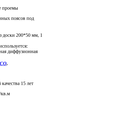
е проемы
нных поясов под
з доски 200*50 мм, 1
используется:
ная диффузионная
ECO
.
 качества 15 лет
/кв.м