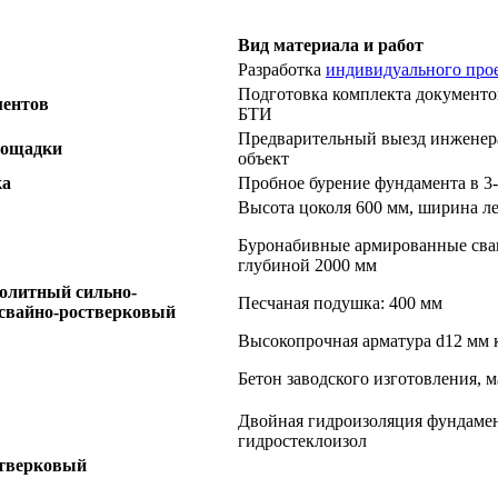
Вид материала и работ
Разработка
индивидуального про
Подготовка комплекта документов
ментов
БТИ
Предварительный выезд инженер
лощадки
объект
ка
Пробное бурение фундамента в 3-
Высота цоколя 600 мм, ширина л
Буронабивные армированные сва
глубиной 2000 мм
олитный сильно-
Песчаная подушка: 400 мм
свайно-ростверковый
Высокопрочная арматура d12 мм к
Бетон заводского изготовления, 
Двойная гидроизоляция фундаме
гидростеклоизол
стверковый