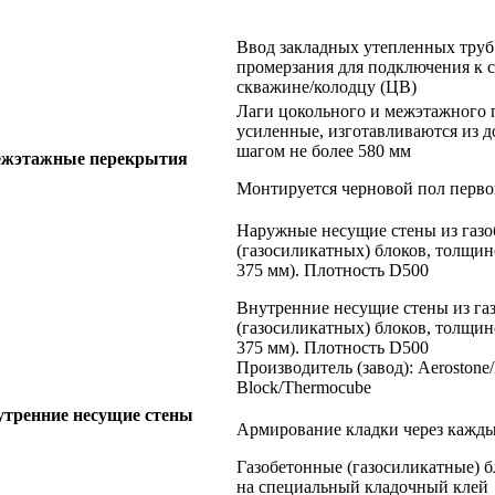
Ввод закладных утепленных труб
промерзания для подключения к с
скважине/колодцу (ЦВ)
Лаги цокольного и межэтажного 
усиленные, изготавливаются из д
шагом не более 580 мм
ежэтажные перекрытия
Монтируется черновой пол перво
Наружные несущие стены из газ
(газосиликатных) блоков, толщи
375 мм). Плотность D500
Внутренние несущие стены из га
(газосиликатных) блоков, толщи
375 мм). Плотность D500
Производитель (завод): Aerostone/
Block/Thermocube
тренние несущие стены
Армирование кладки через кажды
Газобетонные (газосиликатные) 
на специальный кладочный клей