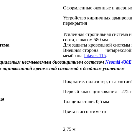
Оформленные оконные и дверны
Устройство кирпичных армирова
перекрытия
Усиленная стропильная система и
сорта, с шагом 580 мм
тема
Для защиты кровельной системы 
Внешняя сторона — четырехслой
мембрана
Jutavek 115
.
пециальным несмываемым биозащитным составом
Neomid 430
м оцинкованной крепежной системой с двойным усилением
Покрытие: полиэстер, с гарантией
Первый класс цинкования – 275 г
ца
Толщина стали: 0,5 мм
Цвета в ассортименте
2,75 м