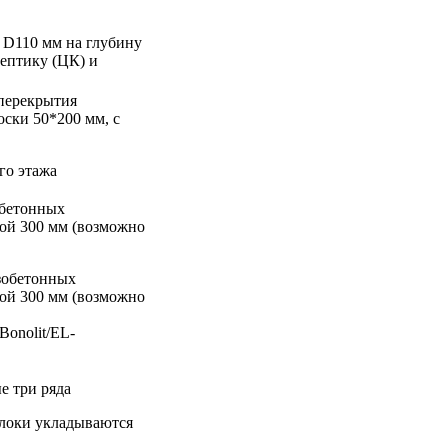
 D110 мм на глубину
ептику (ЦК) и
перекрытия
оски 50*200 мм, с
го этажа
обетонных
ной 300 мм (возможно
зобетонных
ной 300 мм (возможно
Bonolit/EL-
е три ряда
блоки укладываются